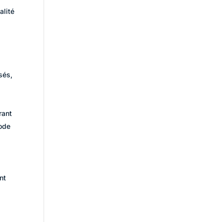
alité
sés,
rant
mode
nt