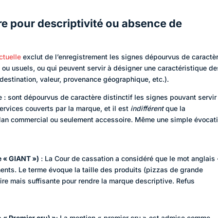
re pour descriptivité ou absence de
ectuelle
exclut de l’enregistrement les signes dépourvus de caractè
 ou usuels, ou qui peuvent servir à désigner une caractéristique de
, destination, valeur, provenance géographique, etc.).
 : sont dépourvus de caractère distinctif les signes pouvant servir
ervices couverts par la marque, et il est
indifférent
que la
le plan commercial ou seulement accessoire. Même une simple évocat
e « GIANT »)
: La Cour de cassation a considéré que le mot anglais
ments. Le terme évoque la taille des produits (pizzas de grande
ire mais suffisante pour rendre la marque descriptive. Refus
e
« Premier cru) »
: La mention « premier cru » est admise comme