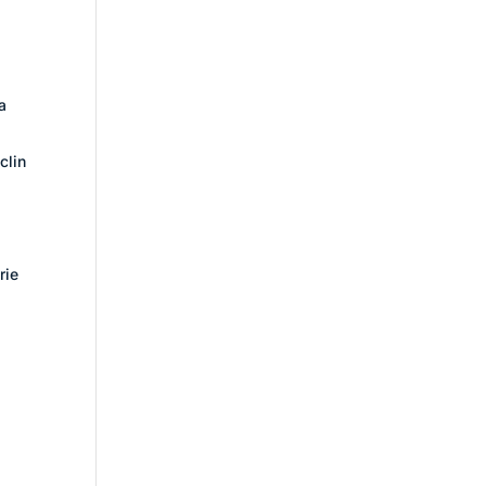
a
clin
rie