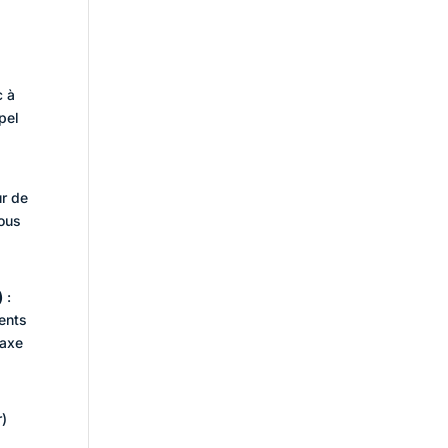
c à
ppel
ur de
sous
)
:
ments
laxe
r)