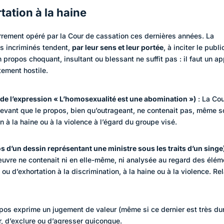
rtation à la haine
errement opéré par la Cour de cassation ces dernières années. La
os incriminés tendent,
par leur sens et leur portée
, à inciter le publi
Un propos choquant, insultant ou blessant ne suffit pas : il faut un a
tement hostile.
de l’expression « L’homosexualité est une abomination »)
: La Co
evant que le propos, bien qu’outrageant, ne contenait pas, même 
n à la haine ou à la violence à l’égard du groupe visé.
s d’un dessin représentant une ministre sous les traits d’un singe
’œuvre ne contenait ni en elle-même, ni analysée au regard des élé
ou d’exhortation à la discrimination, à la haine ou à la violence. Re
ropos exprime un jugement de valeur (même si ce dernier est très du
, d’exclure ou d’agresser quiconque.