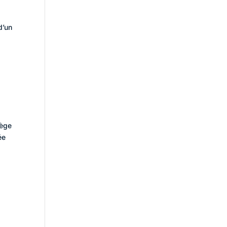
d’un
tège
ée