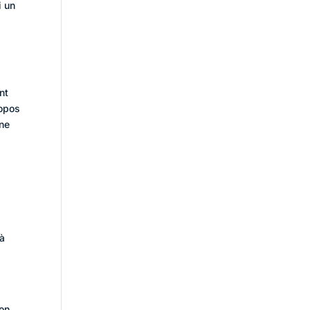
i un
nt
ropos
ine
 à
ion