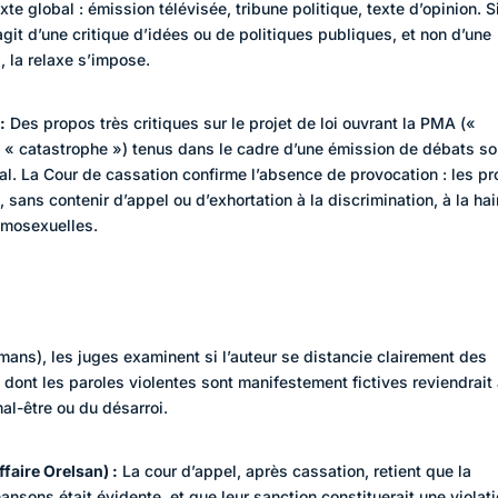
te global : émission télévisée, tribune politique, texte d’opinion. S
git d’une critique d’idées ou de politiques publiques, et non d’une
, la relaxe s’impose.
:
Des propos très critiques sur le projet de loi ouvrant la PMA («
», « catastrophe ») tenus dans le cadre d’une émission de débats so
ral. La Cour de cassation confirme l’absence de provocation : les p
, sans contenir d’appel ou d’exhortation à la discrimination, à la ha
omosexuelles.
mans), les juges examinent si l’auteur se distancie clairement des
ont les paroles violentes sont manifestement fictives reviendrait
mal-être ou du désarroi.
ffaire Orelsan) :
La cour d’appel, après cassation, retient que la
ansons était évidente, et que leur sanction constituerait une violat