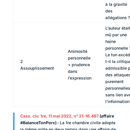
à la gravité
des
allégations ?
L’auteur était
mû par une
haine
personnelle 
Animosité
Le ton excè
personnelle
2
t-il la critiqu
+ prudence
Assouplissement
admissible 
dans
des attaque
l’expression
purement
personnelle
sans lien av
l’information
Cass. civ. 1re, 11 mai 2022, n° 21-16.497
(affaire
#BalanceTonPorc) :
La 1re chambre civile adopte
la même grille en deux temps dans une affaire de