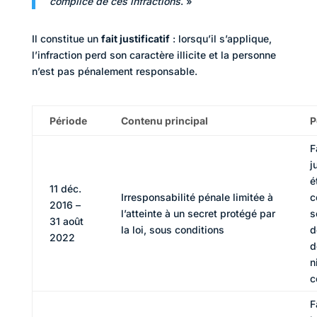
complice de ces infractions
. »
Il constitue un
fait justificatif
: lorsqu’il s’applique,
l’infraction perd son caractère illicite et la personne
n’est pas pénalement responsable.
Période
Contenu principal
P
F
j
é
11 déc.
Irresponsabilité pénale limitée à
c
2016 –
l’atteinte à un secret protégé par
s
31 août
la loi, sous conditions
d
2022
d
n
c
F