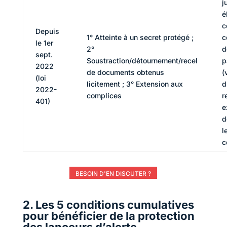
j
é
c
Depuis
1° Atteinte à un secret protégé ;
c
le 1er
2°
d
sept.
Soustraction/détournement/recel
p
2022
de documents obtenus
(
(loi
licitement ; 3° Extension aux
d
2022-
complices
r
401)
e
d
l
c
BESOIN D'EN DISCUTER ?
2. Les 5 conditions cumulatives
pour bénéficier de la protection