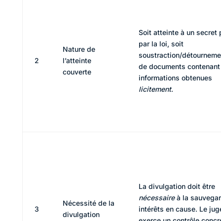
Soit atteinte à un secret
par la loi, soit
Nature de
soustraction/détourneme
2
l’atteinte
de documents contenant
couverte
informations obtenues
licitement
.
La divulgation doit être
nécessaire
à la sauvega
Nécessité de la
3
intérêts en cause. Le jug
divulgation
exerce un contrôle concr