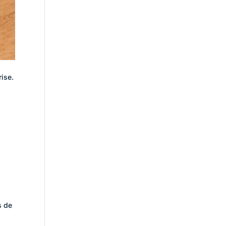
rise.
s de