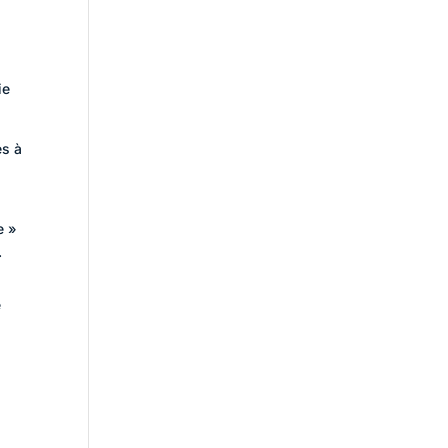
ie
és à
e »
.
e